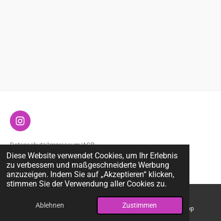
I
n
s
Datenschutz
/
Impressum
/
AGB
t
Diese Website verwendet Cookies, um Ihr Erlebnis
© 2025 Reiki Spirit
a
zu verbessern und maßgeschneiderte Werbung
g
anzuzeigen. Indem Sie auf „Akzeptieren“ klicken,
r
stimmen Sie der Verwendung aller Cookies zu.
a
m
Ablehnen
Zustimmen
E-Mail
Telefon
WhatsApp