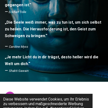
gegangen ist.“
—
Eckhart Tolle
„Die Seele weiß immer, was zu tun ist, um sich selbst
zu heilen. Die Herausforderung ist, den Geist zum
Schweigen zu bringen.“
—
Caroline Myss
„Je mehr Licht du in dir trägst, desto heller wird die
Welt um dich.“
—
Shakti Gawain
I
Diese Website verwendet Cookies, um Ihr Erlebnis
n
zu verbessern und maßgeschneiderte Werbung
s